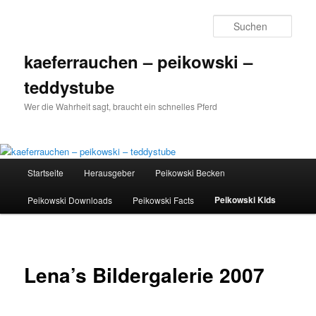
Such
kaeferrauchen – peikowski –
teddystube
Wer die Wahrheit sagt, braucht ein schnelles Pferd
Hauptmenü
Startseite
Herausgeber
Peikowski Becken
Zum
Peikowski Kids
Peikowski Downloads
Peikowski Facts
Inhalt
wechseln
Lena’s Bildergalerie 2007