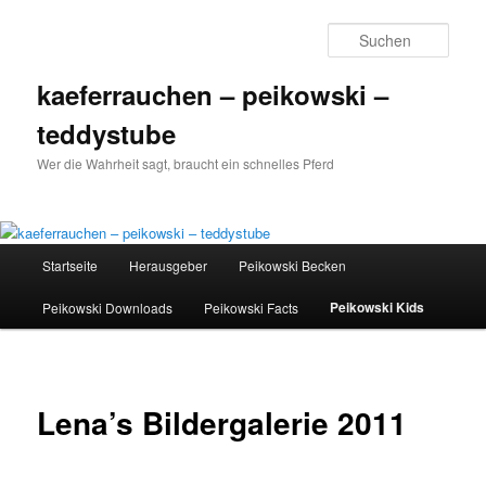
Such
kaeferrauchen – peikowski –
teddystube
Wer die Wahrheit sagt, braucht ein schnelles Pferd
Hauptmenü
Startseite
Herausgeber
Peikowski Becken
Zum
Peikowski Kids
Peikowski Downloads
Peikowski Facts
Inhalt
wechseln
Lena’s Bildergalerie 2011