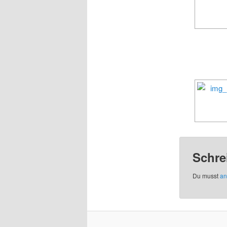
Schre
Du musst
an