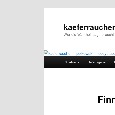
kaeferrauchen
Wer die Wahrheit sagt, braucht 
Hauptmenü
Startseite
Herausgeber
Zum
Inhalt
wechseln
Finn