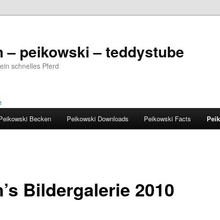
 – peikowski – teddystube
ein schnelles Pferd
Peikowski Becken
Peikowski Downloads
Peikowski Facts
Peik
’s Bildergalerie 2010