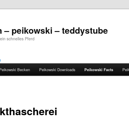
 – peikowski – teddystube
ein schnelles Pferd
Peikowski Becken
Peikowski Downloads
Peikowski Facts
Pei
ekthascherei