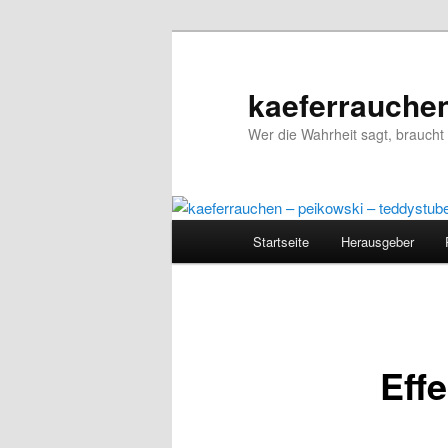
kaeferrauchen
Wer die Wahrheit sagt, braucht 
Hauptmenü
Startseite
Herausgeber
Zum
Inhalt
wechseln
Eff