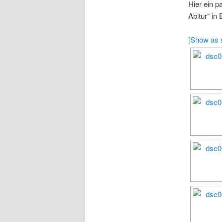
Hier ein p
Abitur“ i
[Show as 