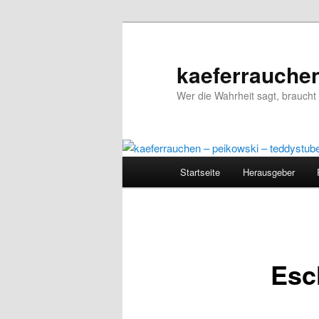
kaeferrauchen
Wer die Wahrheit sagt, braucht 
Hauptmenü
Startseite
Herausgeber
Zum
Inhalt
wechseln
Esc