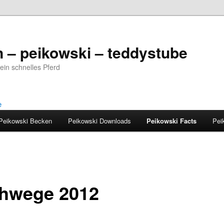
 – peikowski – teddystube
ein schnelles Pferd
Peikowski Becken
Peikowski Downloads
Peikowski Facts
Pei
hwege 2012